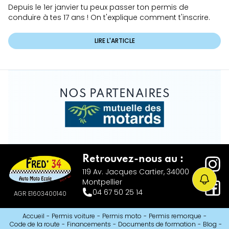
Depuis le 1er janvier tu peux passer ton permis de
conduire à tes 17 ans ! On t'explique comment t'inscrire.
LIRE L'ARTICLE
NOS PARTENAIRES
Retrouvez-nous au :
119 Av. Jacques Cartier, 34000
Montpellier
04 67 50 25 14
AGR E1603400140
Accueil
-
Permis voiture
-
Permis moto
-
Permis remorque
-
Code de la route
-
Financements
-
Documents de formation
-
Blog
-